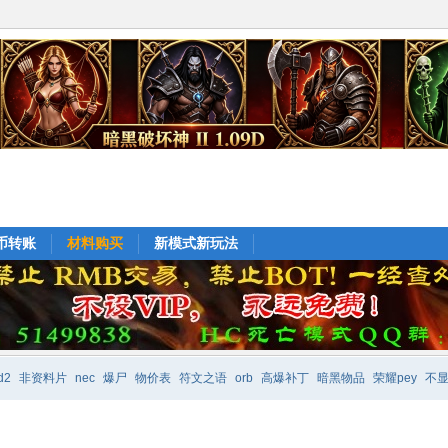
e币转账
材料购买
新模式新玩法
d2
非资料片
nec
爆尸
物价表
符文之语
orb
高爆补丁
暗黑物品
荣耀pey
不