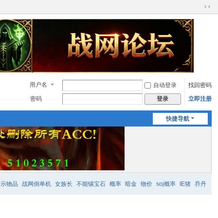
切
换
到
窄
版
用户名
自动登录
找回密码
密码
立即注册
登录
快捷导航
显示物品
战网倒单机
女族长
不能镶宝石
概率
暗金
物价
soj概率
IE猪
乔丹