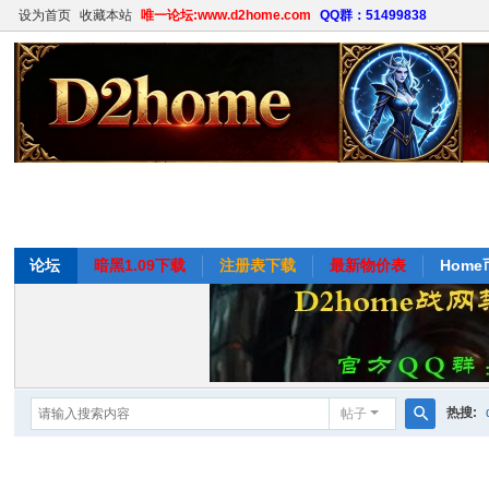
设为首页
收藏本站
唯一论坛:www.d2home.com
QQ群：51499838
论坛
暗黑1.09下载
注册表下载
最新物价表
Hom
热搜:
帖子
搜
掉率
索