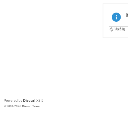
请稍候...
Powered by
Discuz!
X3.5
© 2001-2026
Discuz! Team
.