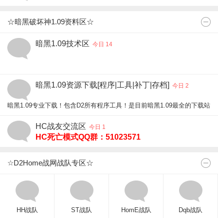
☆暗黑破坏神1.09资料区☆
暗黑1.09技术区
今日 14
暗黑1.09资源下载[程序|工具|补丁|存档]
SOR法师
|
AMA亚马逊
|
BAR野蛮人
|
ASN 刺客
|
PAL圣骑士
|
NEC死灵
|
D
今日 2
游戏心得；经验分享；技术交流！
暗黑1.09专业下载！包含D2所有程序工具！是目前暗黑1.09最全的下载站点
暗黑1.09精品工具下载
HC战友交流区
今日 1
HC死亡模式QQ群：51023571
玩的就是刺激，生死一刹那的心跳感觉！
☆D2Home战网战队专区☆
HH战队
ST战队
HomE战队
Dqb战队