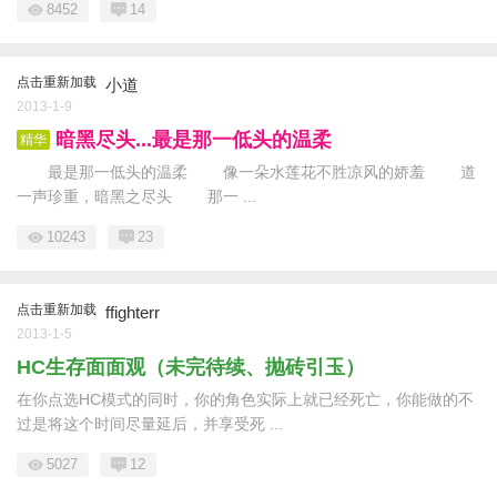
8452
14
点击重新加载
小道
2013-1-9
暗黑尽头...最是那一低头的温柔
精华
最是那一低头的温柔 像一朵水莲花不胜凉风的娇羞 道
一声珍重，暗黑之尽头 那一 ...
10243
23
点击重新加载
ffighterr
2013-1-5
HC生存面面观（未完待续、抛砖引玉）
在你点选HC模式的同时，你的角色实际上就已经死亡，你能做的不
过是将这个时间尽量延后，并享受死 ...
5027
12