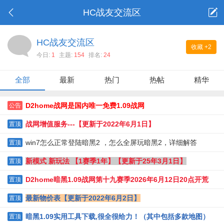
HC战友交流区
HC战友交流区
收藏
+2
今日:
1
主题:
154
排名:
24
全部
最新
热门
热帖
精华
D2home战网是国内唯一免费1.09战网
公告
战网增值服务---【更新于2022年6月1日】
置顶
win7怎么正常登陆暗黑2 ，怎么全屏玩暗黑2，详细解答
置顶
新模式 新玩法 【1赛季1年】【更新于25年3月1日】
置顶
D2home暗黑1.09战网第十九赛季2026年6月12日20点开荒
置顶
最新物价表【更新于2022年6月2日】
置顶
暗黑1.09实用工具下载,很全很给力！（其中包括多款地图）
置顶