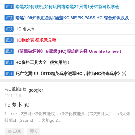
【2011.4.11整理】
暗黑2如何联机,如何玩网络暗黑2?只需1分钟就可以学会
置顶
暗黑1.09知识汇总贴(涵盖KC,MF,PK,PASS,HC,综合知识以及
置顶
常用工具的下载)
HC 名人堂
置顶
HC物价表 征求意见稿
置顶
《暗黑破坏神》专家级(HC)艰难的选择 One life to live !
置顶
HC资料工具大全--很实用的！
置顶
死亡之翼!!!!《STD精英玩家进军HC，转为HC传奇玩家》活
置顶
动!
点击重新加载
googler
2011-11-9
hc 萝卜 贴
1、sor : 2技能+强化技能杖，+3强化技能头（或2技能头），+3火焰
技能xl（2sor xl），火焰gc 2 ...
1336
0