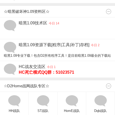
☆暗黑破坏神1.09资料区☆
暗黑1.09技术区
今日 14
暗黑1.09资源下载[程序|工具|补丁|存档]
SOR法师
|
AMA亚马逊
|
BAR野蛮人
|
ASN 刺客
|
PAL圣骑士
|
NEC死灵
|
D
今日 2
游戏心得；经验分享；技术交流！
暗黑1.09专业下载！包含D2所有程序工具！是目前暗黑1.09最全的下载站点
暗黑1.09精品工具下载
HC战友交流区
今日 1
HC死亡模式QQ群：51023571
玩的就是刺激，生死一刹那的心跳感觉！
☆D2Home战网战队专区☆
HH战队
ST战队
HomE战队
Dqb战队