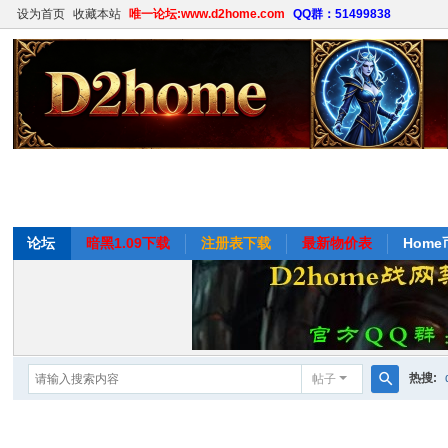
设为首页
收藏本站
唯一论坛:www.d2home.com
QQ群：51499838
论坛
暗黑1.09下载
注册表下载
最新物价表
Hom
热搜:
帖子
搜
掉率
索