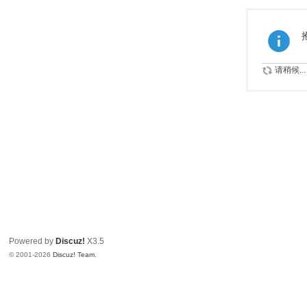
请稍候...
Powered by
Discuz!
X3.5
© 2001-2026
Discuz! Team
.