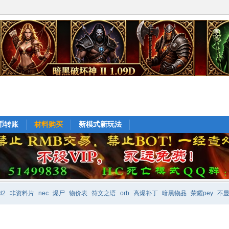
e币转账
材料购买
新模式新玩法
d2
非资料片
nec
爆尸
物价表
符文之语
orb
高爆补丁
暗黑物品
荣耀pey
不