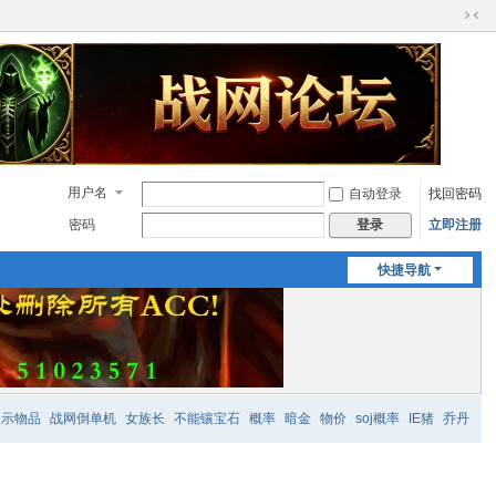
切
换
到
窄
版
用户名
自动登录
找回密码
密码
立即注册
登录
快捷导航
显示物品
战网倒单机
女族长
不能镶宝石
概率
暗金
物价
soj概率
IE猪
乔丹